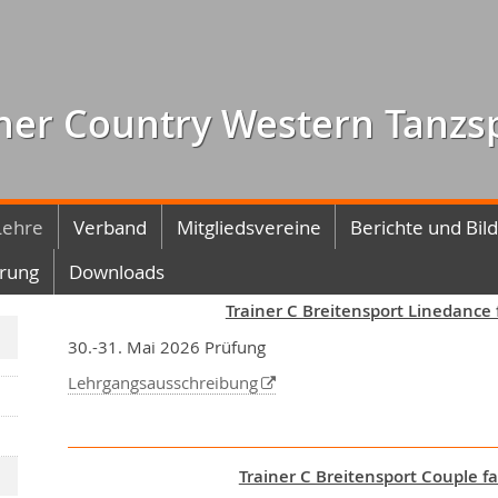
her Country Western Tanzs
Lehre
Verband
Mitgliedsvereine
Berichte und Bil
ärung
Downloads
Trainer C Breitensport Linedance 
30.-31. Mai 2026 Prüfung
Lehrgangsausschreibung
Trainer C Breitensport Couple f