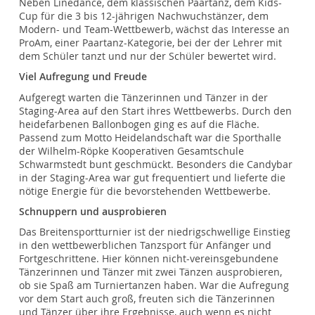
Neben Linedance, dem klassischen Paartanz, dem Kids-
Cup für die 3 bis 12-jährigen Nachwuchstänzer, dem
Modern- und Team-Wettbewerb, wächst das Interesse an
ProAm, einer Paartanz-Kategorie, bei der der Lehrer mit
dem Schüler tanzt und nur der Schüler bewertet wird.
Viel Aufregung und Freude
Aufgeregt warten die Tänzerinnen und Tänzer in der
Staging-Area auf den Start ihres Wettbewerbs. Durch den
heidefarbenen Ballonbogen ging es auf die Fläche.
Passend zum Motto Heidelandschaft war die Sporthalle
der Wilhelm-Röpke Kooperativen Gesamtschule
Schwarmstedt bunt geschmückt. Besonders die Candybar
in der Staging-Area war gut frequentiert und lieferte die
nötige Energie für die bevorstehenden Wettbewerbe.
Schnuppern und ausprobieren
Das Breitensportturnier ist der niedrigschwellige Einstieg
in den wettbewerblichen Tanzsport für Anfänger und
Fortgeschrittene. Hier können nicht-vereinsgebundene
Tänzerinnen und Tänzer mit zwei Tänzen ausprobieren,
ob sie Spaß am Turniertanzen haben. War die Aufregung
vor dem Start auch groß, freuten sich die Tänzerinnen
und Tänzer über ihre Ergebnisse, auch wenn es nicht